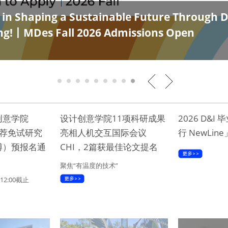
s in Shaping a Sustainable Future Through 
ng!丨MDes Fall 2026 Admissions Open
1
2
3
4
5
6
7
8
9
创意学院
设计创意学院11项科研成果
2026 D&I
推荐免试研究
亮相人机交互国际会议
行 NewLi
博）预报名通
CHI，2篇获最佳论文提名
聚焦“有温度的技术”
12:00截止