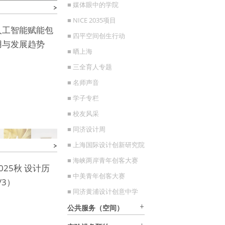
■ 媒体眼中的学院
■ NICE 2035项目
人工智能赋能包
■ 四平空间创生行动
用与发展趋势
■ 晒上海
■ 三全育人专题
■ 名师声音
■ 学子专栏
■ 校友风采
■ 同济设计周
■ 上海国际设计创新研究院
■ 海峡两岸青年创客大赛
025秋 设计历
■ 中美青年创客大赛
/3）
■ 同济黄浦设计创意中学
公共服务（空间）