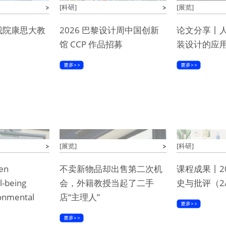
[科研]
[展览]
我院康思大教
2026 巴黎设计周中国创新
论文分享丨
馆 CCP 作品招募
装设计的应
[展览]
[科研]
en
不卖新物品却出售第二次机
课程成果丨2
l-being
会，外籍教授当起了二手
史与批评（2
onmental
店“主理人”