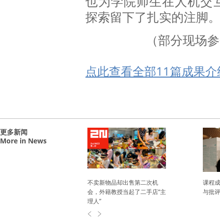
也为学院师生在人机交
探索留下了扎实的注脚
（部分现场参
点此查看全部11篇成果介
更多新闻
More in News
en Subjective
不卖新物品却出售第二次机
课程成
g Exceeds
会，外籍教授当起了二手店“主
与批评
ntal Quality
理人”