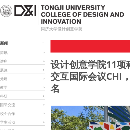
新闻
简讯
>
设计创意学院11项
讲座
>
展览
>
交互国际会议CHI
党建
>
名
教学
>
科研
>
国际交流
>
校企合作
>
学生活动
>