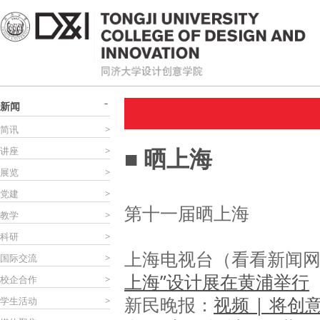
新闻
简讯
>
■ 晒上海
讲座
>
展览
>
党建
>
第十一届晒上海
教学
>
科研
>
上海电视台（看看新闻
国际交流
>
上海”设计展在黄浦举行
（
校企合作
>
新民晚报：
视频 | 将
学生活动
>