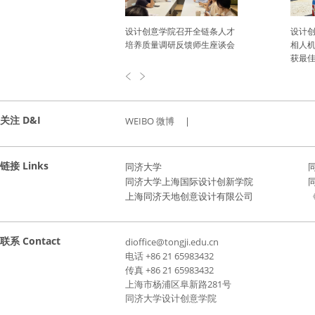
学院举办青年教师课
设计创意学院召开全链条人才
设计创
实践分享交流活动
培养质量调研反馈师生座谈会
相人机
获最
关注 D&I
WEIBO 微博
|
链接 Links
同济大学
同济大学上海国际设计创新学院
上海同济天地创意设计有限公司
《
联系 Contact
dioffice@tongji.edu.cn
电话 +86 21 65983432
传真 +86 21 65983432
上海市杨浦区阜新路281号
同济大学设计创意学院