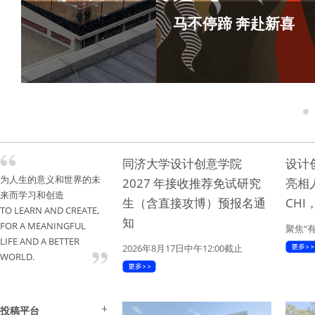
Join Us in 
Thinking!丨
1
同济大学设计创意学院
设计
为人生的意义和世界的未
2027 年接收推荐免试研究
亮相
来而学习和创造
生（含直接攻博）预报名通
CH
TO LEARN AND CREATE,
知
FOR A MEANINGFUL
聚焦“
LIFE AND A BETTER
2026年8月17日中午12:00截止
WORLD.
投稿平台