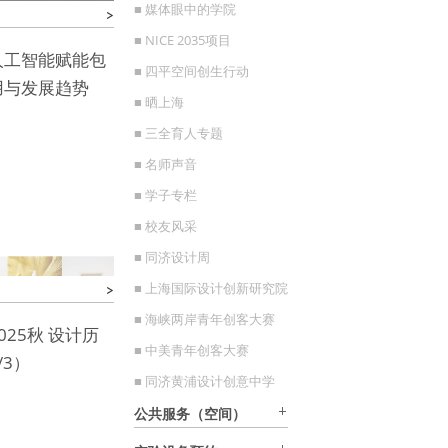
■ 媒体眼中的学院
■ NICE 2035项目
人工智能赋能包
■ 四平空间创生行动
用与发展趋势
■ 晒上海
■ 三全育人专题
■ 名师声音
■ 学子专栏
■ 校友风采
■ 同济设计周
■ 上海国际设计创新研究院
■ 海峡两岸青年创客大赛
025秋 设计历
■ 中美青年创客大赛
/3）
■ 同济黄浦设计创意中学
公共服务（空间）