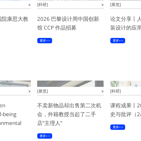
[科研]
[展览]
我院康思大教
2026 巴黎设计周中国创新
论文分享丨
馆 CCP 作品招募
装设计的应
[展览]
[科研]
en
不卖新物品却出售第二次机
课程成果丨2
l-being
会，外籍教授当起了二手
史与批评（2
onmental
店“主理人”