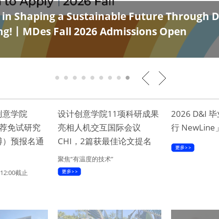
s in Shaping a Sustainable Future Through 
ng!丨MDes Fall 2026 Admissions Open
1
2
3
4
5
6
7
8
9
创意学院
设计创意学院11项科研成果
2026 D&I
推荐免试研究
亮相人机交互国际会议
行 NewLi
博）预报名通
CHI，2篇获最佳论文提名
聚焦“有温度的技术”
12:00截止