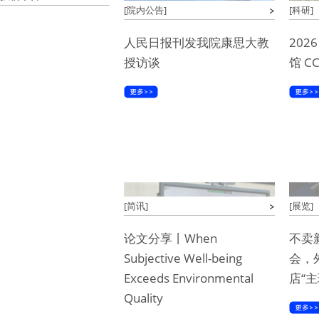
[院内公告]
[科研]
人民日报刊发我院康思大教
20
授访谈
馆 C
[简讯]
[展览]
论文分享丨When
不卖
Subjective Well-being
会，
Exceeds Environmental
店“主
Quality