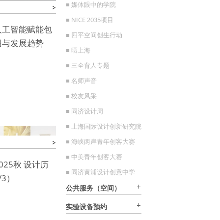
■ 媒体眼中的学院
■ NICE 2035项目
人工智能赋能包
■ 四平空间创生行动
用与发展趋势
■ 晒上海
■ 三全育人专题
■ 名师声音
■ 校友风采
■ 同济设计周
■ 上海国际设计创新研究院
■ 海峡两岸青年创客大赛
■ 中美青年创客大赛
025秋 设计历
■ 同济黄浦设计创意中学
/3）
公共服务（空间）
实验设备预约