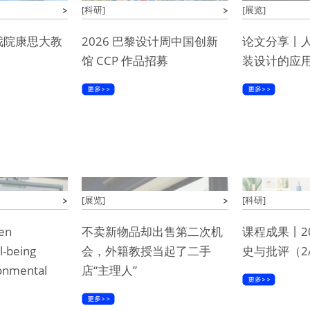
[科研]
[展览]
我院康思大教
2026 巴黎设计周中国创新
论文分享丨
馆 CCP 作品招募
装设计的应
[展览]
[科研]
en
不卖新物品却出售第二次机
课程成果丨2
l-being
会，外籍教授当起了二手
史与批评（2
onmental
店“主理人”