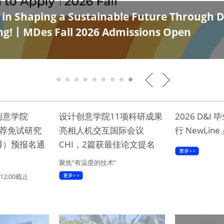
s in Shaping a Sustainable Future Through 
ng!丨MDes Fall 2026 Admissions Open
1
2
3
4
5
6
7
8
9
创意学院
设计创意学院11项科研成果
2026 D&I
推荐免试研究
亮相人机交互国际会议
行 NewLi
博）预报名通
CHI，2篇获最佳论文提名
聚焦“有温度的技术”
12:00截止