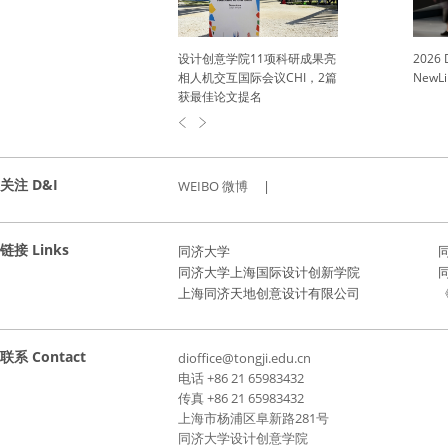
学院召开全链条人才
设计创意学院11项科研成果亮
202
调研反馈师生座谈会
相人机交互国际会议CHI，2篇
New
获最佳论文提名
关注 D&I
WEIBO 微博
|
链接 Links
同济大学
同济大学上海国际设计创新学院
上海同济天地创意设计有限公司
《
联系 Contact
dioffice@tongji.edu.cn
电话 +86 21 65983432
传真 +86 21 65983432
上海市杨浦区阜新路281号
同济大学设计创意学院