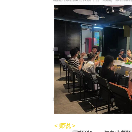
< 师说
>