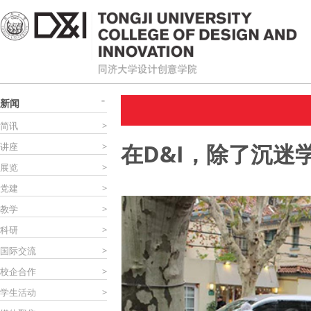
新闻
简讯
>
在D&I，除了沉迷
讲座
>
展览
>
党建
>
教学
>
科研
>
国际交流
>
校企合作
>
学生活动
>