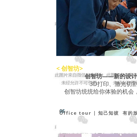
< 创智坊>
创智坊——新的设计
3D打印、激光切
创智坊统统给你体验的机会
06
Office tour | 知己知彼 有的