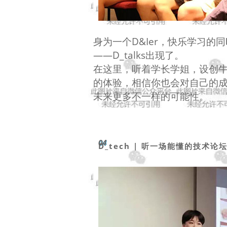
身为一个D&Ier，快乐学习
——D_talks出现了。
在这里，听着学长学姐，设创
的体验，相信你也会对自己的
未来更多不一样的可能性。
04
D_tech | 听一场能懂的技术论