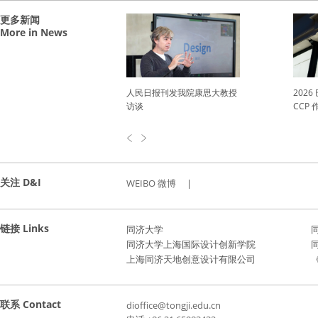
更多新闻
More in News
&I 毕业设计展「换行
人民日报刊发我院康思大教授
202
e」正式开幕
访谈
CCP
关注 D&I
WEIBO 微博
|
链接 Links
同济大学
同济大学上海国际设计创新学院
上海同济天地创意设计有限公司
《
联系 Contact
dioffice@tongji.edu.cn