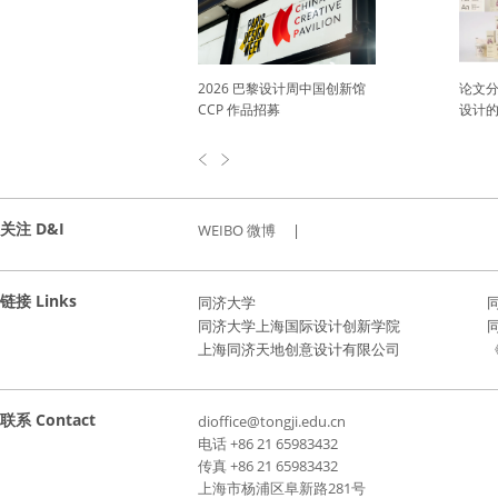
巴黎设计周中国创新馆
论文分享丨人工智能赋能包装
论文分享
招募
设计的应用与发展趋势
Well-
Envir
关注 D&I
WEIBO 微博
|
链接 Links
同济大学
同济大学上海国际设计创新学院
上海同济天地创意设计有限公司
《
联系 Contact
dioffice@tongji.edu.cn
电话 +86 21 65983432
传真 +86 21 65983432
上海市杨浦区阜新路281号