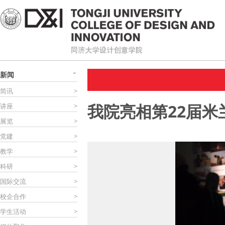
新闻
简讯
>
我院亮相第22届米
讲座
>
展览
>
党建
>
教学
>
科研
>
国际交流
>
校企合作
>
学生活动
>