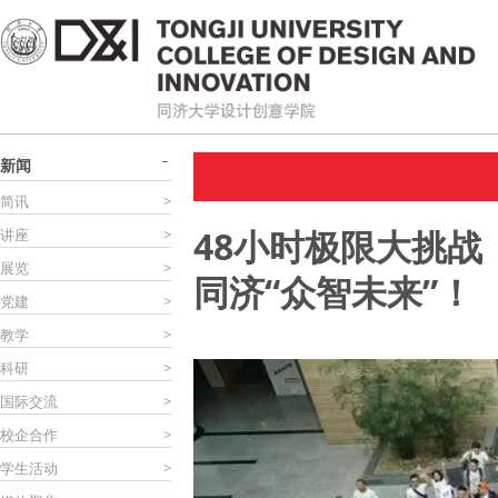
新闻
简讯
>
48小时极限大挑战
讲座
>
展览
>
同济“众智未来”！
党建
>
教学
>
科研
>
国际交流
>
校企合作
>
学生活动
>