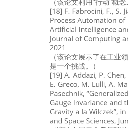
（该论文利用“行动”概
[18] F. Fabrocini, F., S. J
Process Automation of 
Artificial Intelligence 
Journal of Computing an
2021
（该论文展示了在工业
是一个挑战。）
[19] A. Addazi, P. Chen, 
E. Greco, M. Lulli, A. Ma
Pasechnik, “Generalized
Gauge Invariance and 
Gravity a la Wilczek”, i
and Space Sciences, Ju