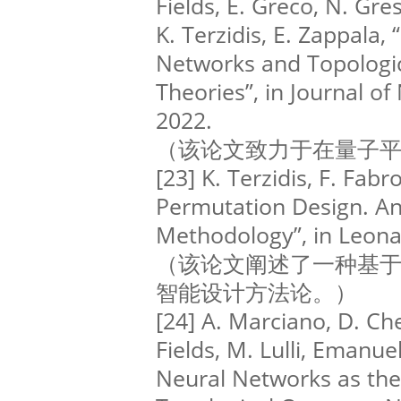
Fields, E. Greco, N. Gresn
K. Terzidis, E. Zappala
Networks and Topologi
Theories”, in Journal o
2022.
（该论文致力于在量子
[23] K. Terzidis, F. Fabr
Permutation Design. An
Methodology”, in Leona
（该论文阐述了一种基
智能设计方法论。）
[24] A. Marciano, D. Che
Fields, M. Lulli, Emanu
Neural Networks as the 