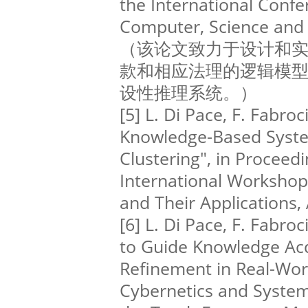
the International Confe
Computer, Science and 
（该论文致力于设计和实
款和相应法理的逻辑模
设性推理系统。）
[5] L. Di Pace, F. Fabroc
Knowledge-Based Syste
Clustering", in Proceed
International Workshop
and Their Applications,
[6] L. Di Pace, F. Fabroc
to Guide Knowledge Acq
Refinement in Real-Wor
Cybernetics and System