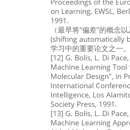
Proceedings of the Eur
on Learning, EWSL, Berl
1991.
（最早将“偏差”的概念
(shifting automatic
学习中的重要论文之一
[12] G. Bolis, L. Di Pace,
Machine Learning Tool
Molecular Design", in P
International Conference
Intelligence, Los Alami
Society Press, 1991.
[13] G. Bolis, L. Di Pace,
Machine Learning Appr