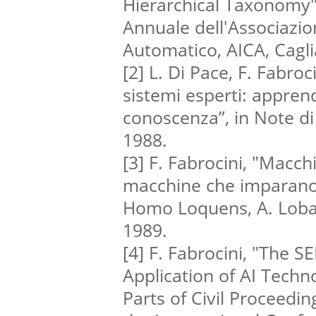
Hierarchical Taxonomy",
Annuale dell'Associazion
Automatico, AICA, Cagli
[2] L. Di Pace, F. Fabroc
sistemi esperti: appre
conoscenza”, in Note di 
1988.
[3] F. Fabrocini, "Macc
macchine che imparano 
Homo Loquens, A. Lobat
1989.
[4] F. Fabrocini, "The S
Application of AI Techn
Parts of Civil Proceedin