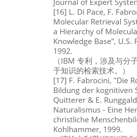
Journal of Expert Syste
[16] L. Di Pace, F. Fab
Molecular Retrieval S
a Hierarchy of Molecula
Knowledge Base”, U.S. P
1992.
（IBM 专利，涉及与
于知识的检索技术。）
[17] F. Fabrocini, "Die R
Bildung der kognitiven S
Quitterer & E. Runggald
Naturalismus - Eine He
christliche Menschenbild
Kohlhammer, 1999.