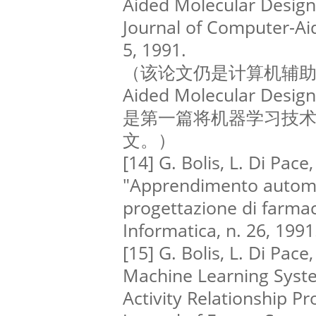
Aided Molecular Design"
Journal of Computer-Ai
5, 1991.
（该论文仍是计算机辅助分子
Aided Molecular D
是第一篇将机器学习技
文。）
[14] G. Bolis, L. Di Pace,
"Apprendimento automa
progettazione di farmaci
Informatica, n. 26, 1991
[15] G. Bolis, L. Di Pace,
Machine Learning Syste
Activity Relationship Pr