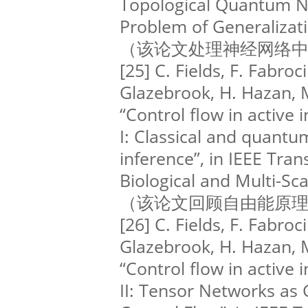
Topological Quantum N
Problem of Generalizat
（该论文处理神经网络
[25] C. Fields, F. Fabrocin
Glazebrook, H. Hazan, M
“Control flow in active
I: Classical and quantu
inference”, in IEEE Tra
Biological and Multi-S
（该论文回顾自由能原
[26] C. Fields, F. Fabrocin
Glazebrook, H. Hazan, M
“Control flow in active
II: Tensor Networks as