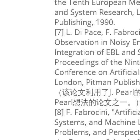
the Tenth European Me
and System Research, L
Publishing, 1990.
[7] L. Di Pace, F. Fabro
Observation in Noisy E
Integration of EBL and 
Proceedings of the Nin
Conference on Artificial 
London, Pitman Publish
（该论文利用了J. Pea
Pearl想法的论文之一。
[8] F. Fabrocini, "Artific
Systems, and Machine L
Problems, and Perspecti