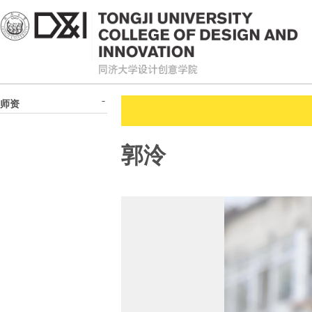
师资
郭泠