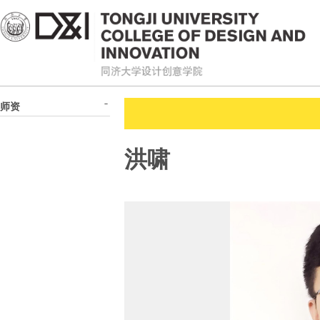
师资
洪啸