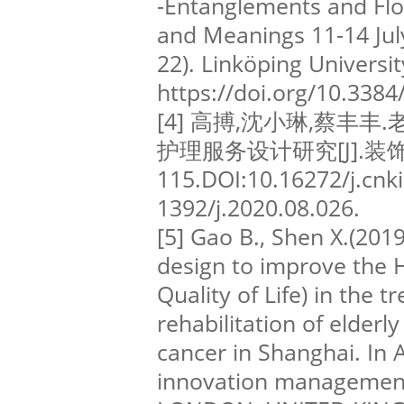
-Entanglements and Flo
and Meanings 11-14 July
22). Linköping Universit
https://doi.org/10.338
[4] 高搏,沈小琳,蔡丰
护理服务设计研究[J].装饰,20
115.DOI:10.16272/j.cnki
1392/j.2020.08.026.
[5] Gao B., Shen X.(201
design to improve the 
Quality of Life) in the 
rehabilitation of elder
cancer in Shanghai. In
innovation managemen