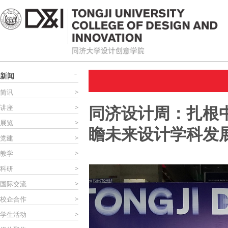
新闻
简讯
>
同济设计周：扎根
讲座
>
展览
>
瞻未来设计学科发
党建
>
教学
>
科研
>
国际交流
>
校企合作
>
学生活动
>