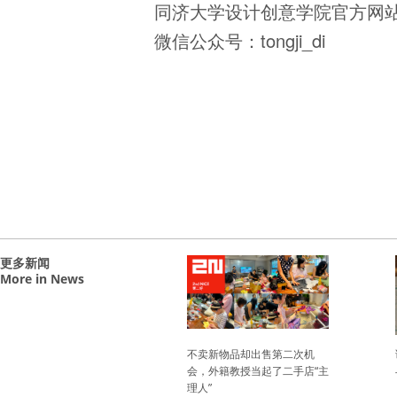
同济大学设计创意学院官方网站：http://
微信公众号：tongji_di
更多新闻
More in News
en Subjective
不卖新物品却出售第二次机
课程成
g Exceeds
会，外籍教授当起了二手店“主
与批评
ntal Quality
理人”